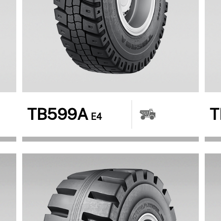
TB599A
T
E4