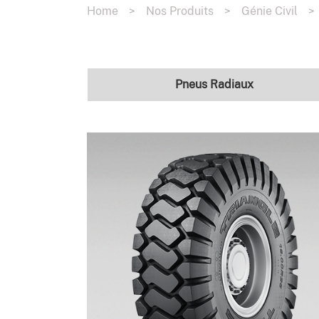
Home
>
Nos Produits
>
Génie Civil
>
Pneus Radiaux