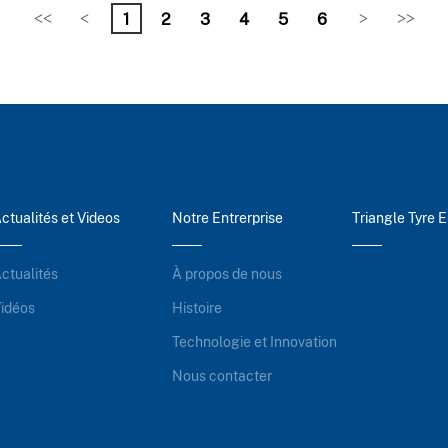
<<
<
1
2
3
4
5
6
>
>>
ctualités et Videos
Notre Entrerprise
Triangle Tyre 
ctualités
À propos de nous
idéos
Histoire
Technologie et Innovation
Nous contacter