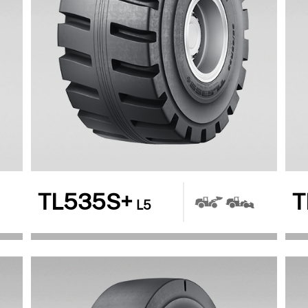
TL535S+
T
L5