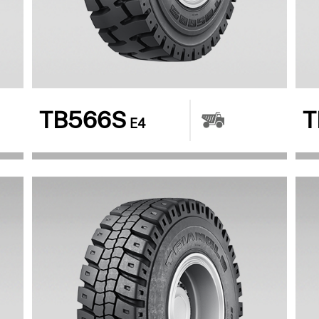
TB566S
T
E4