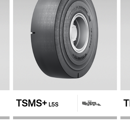
TSMS+
T
L5S