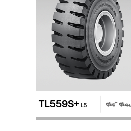
TL559S+
L5