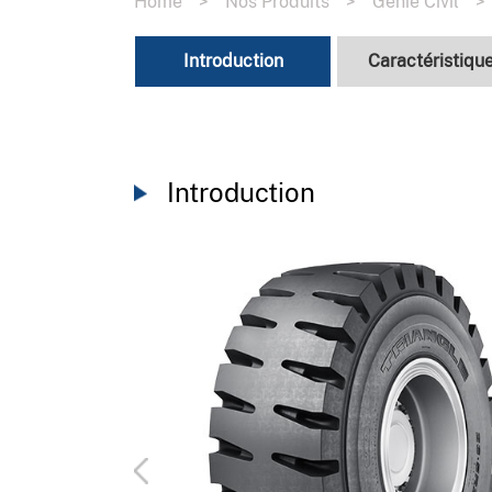
Home
>
Nos Produits
>
Génie Civil
>
Introduction
Caractéristiqu
Introduction