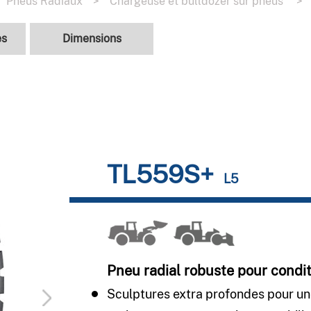
Pneus Radiaux
>
Chargeuse et bulldozer sur pneus
>
es
Dimensions
TL559S+
L5
Pneu radial robuste pour conditi
Sculptures extra profondes pour un