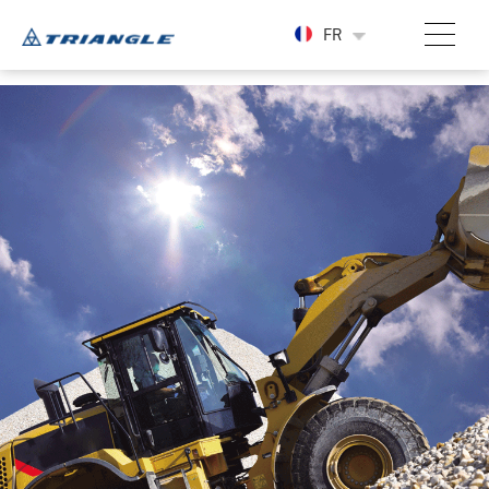
-->
FR