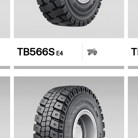
TB566S
T
E4