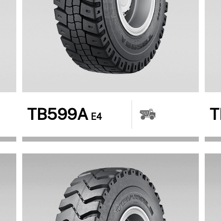
TB599A
T
E4