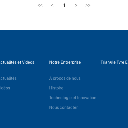
<<
<
1
>
>>
ctualités et Videos
Notre Entrerprise
Triangle Tyre 
ctualités
À propos de nous
idéos
Histoire
Technologie et Innovation
Nous contacter