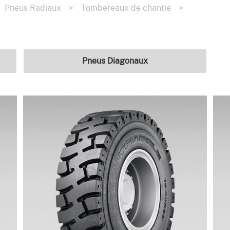
Pneus Radiaux
>
Tombereaux de chantie
>
Pneus Diagonaux