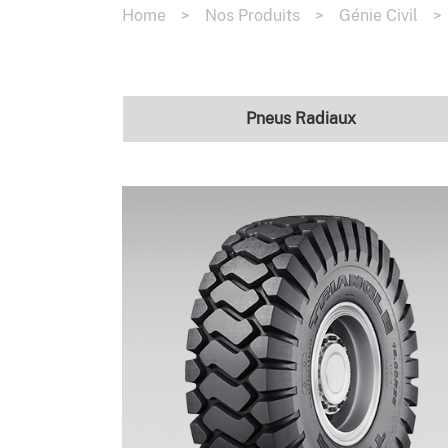
Home
>
Nos Produits
>
Génie Civil
>
Pneus Radiaux