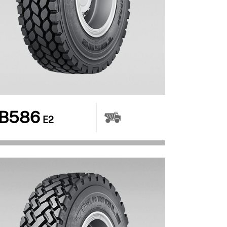
B586
E2