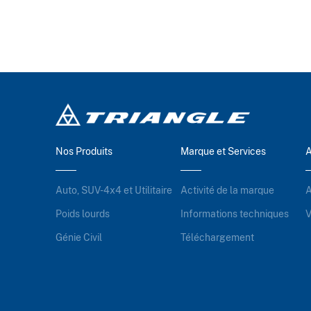
Nos Produits
Marque et Services
A
Auto, SUV-4x4 et Utilitaire
Activité de la marque
A
Poids lourds
Informations techniques
V
Génie Civil
Téléchargement