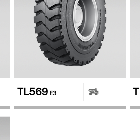
TL569
T
E3