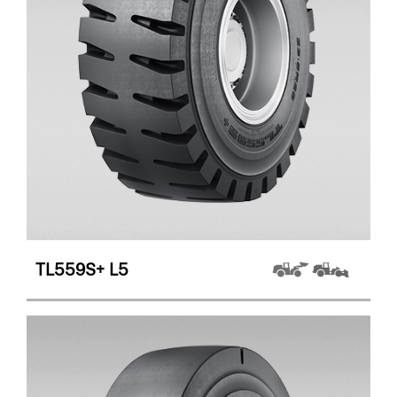
TL559S+
L5