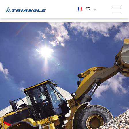
-->
FR