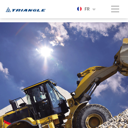
-->
FR