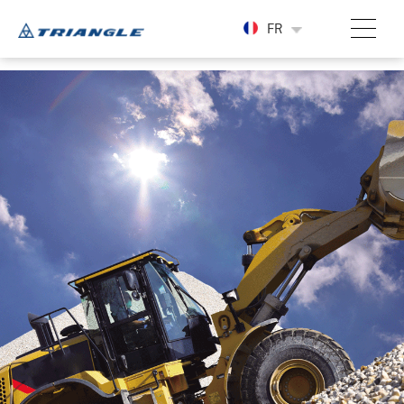
-->
FR