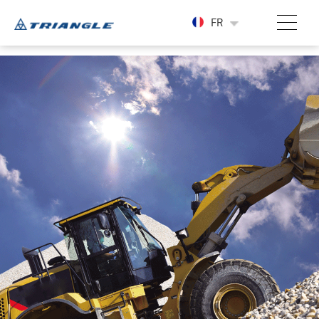
-->
FR