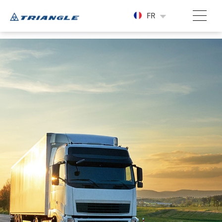
-->
FR