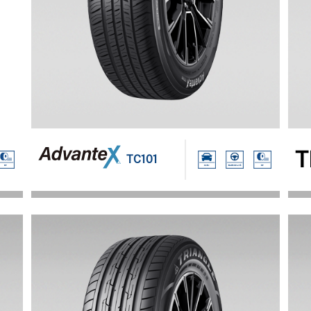
T
TC101