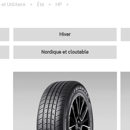
et Utilitaire
>
Été
>
HP
>
Hiver
Nordique et cloutable