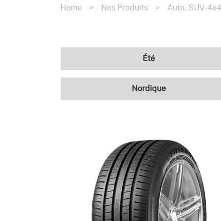
Home
>
Nos Produits
>
Auto, SUV-4x4 
Été
Nordique