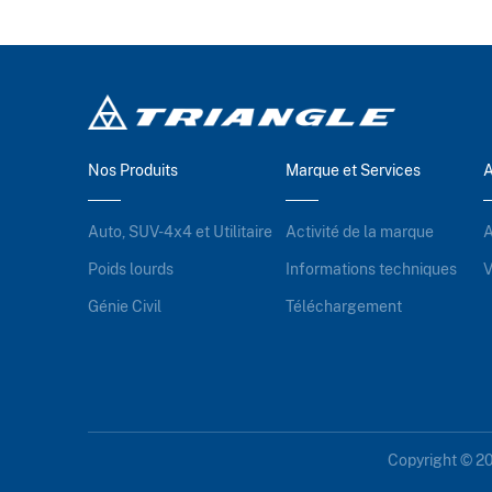
Nos Produits
Marque et Services
A
Auto, SUV-4x4 et Utilitaire
Activité de la marque
A
Poids lourds
Informations techniques
V
Génie Civil
Téléchargement
Copyright © 20