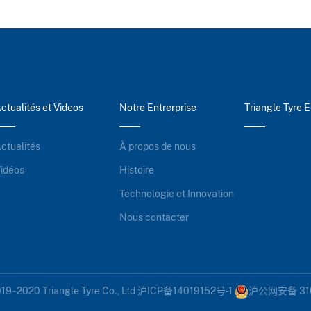
ctualités et Videos
Notre Entrerprise
Triangle Tyre 
ctualités
À propos de nous
idéos
Histoire
Technologie et Innovation
Nous contacter
19 - 2020 Triangle Tyre Co., Ltd
沪ICP备14019152号-1
沪公网安备 310