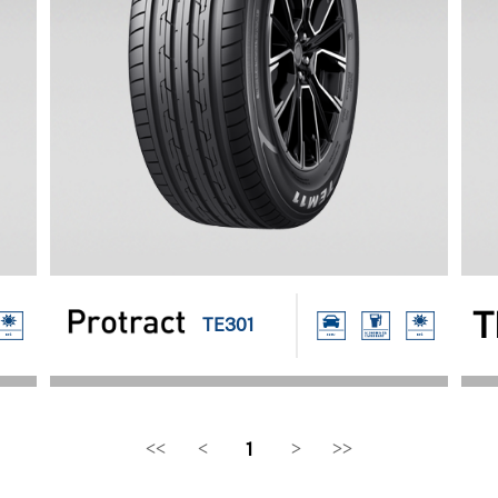
T
TE301
<<
<
1
>
>>