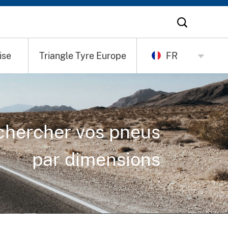
ise
Triangle Tyre Europe
FR
chercher vos pneus
par dimensions