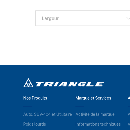
Nos Produits
Marque et Services
A
Auto, SUV-4x4 et Utilitaire
Activité de la marque
A
Poids lourds
Informations techniques
V