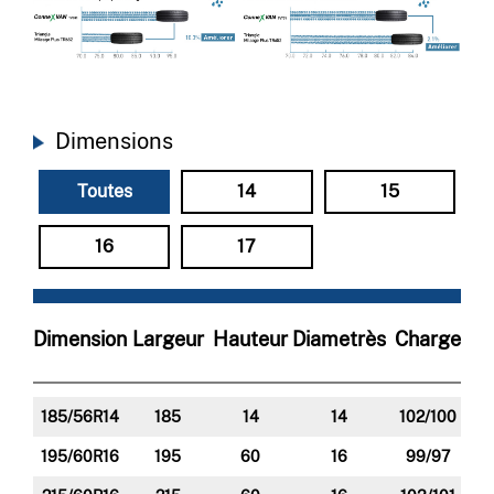
Dimensions
Toutes
14
15
16
17
Dimension
Largeur
Hauteur
Diametrès
Charge
V
185/56R14
185
14
14
102/100
195/60R16
195
60
16
99/97